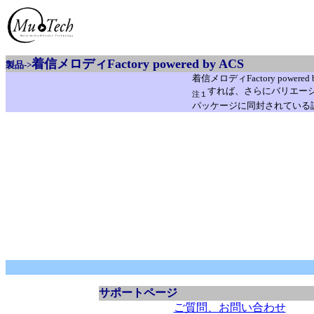
着信メロディFactory powered by ACS
製品->
着信メロディFactory pow
すれば、さらにバリエー
注１
パッケージに同封されている
サポートページ
ご質問、お問い合わせ