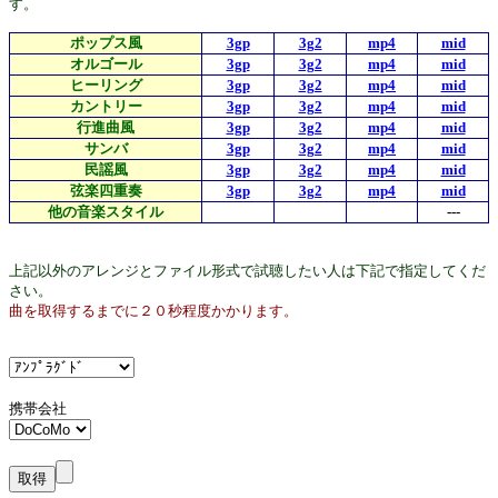
す。
ポップス風
3gp
3g2
mp4
mid
オルゴール
3gp
3g2
mp4
mid
ヒーリング
3gp
3g2
mp4
mid
カントリー
3gp
3g2
mp4
mid
行進曲風
3gp
3g2
mp4
mid
サンバ
3gp
3g2
mp4
mid
民謡風
3gp
3g2
mp4
mid
弦楽四重奏
3gp
3g2
mp4
mid
他の音楽スタイル
---
上記以外のアレンジとファイル形式で試聴したい人は下記で指定してくだ
さい。
曲を取得するまでに２０秒程度かかります。
携帯会社