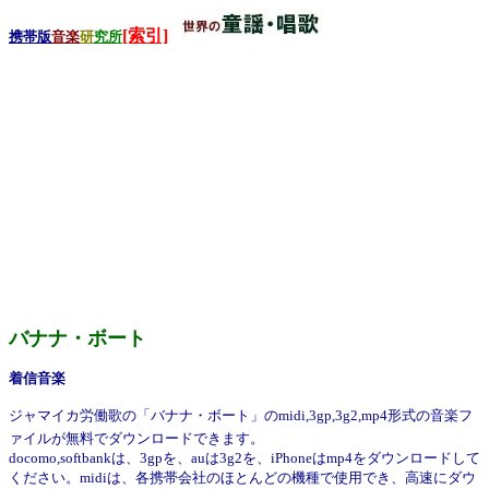
[索引]
携帯版
音楽
研
究所
バナナ・ボート
着信音楽
ジャマイカ労働歌の「バナナ・ボート」のmidi,3gp,3g2,mp4形式の音楽フ
ァイルが無料でダウンロードできます。
docomo,softbankは、3gpを、auは3g2を、iPhoneはmp4をダウンロードして
ください。midiは、各携帯会社のほとんどの機種で使用でき、高速にダウ