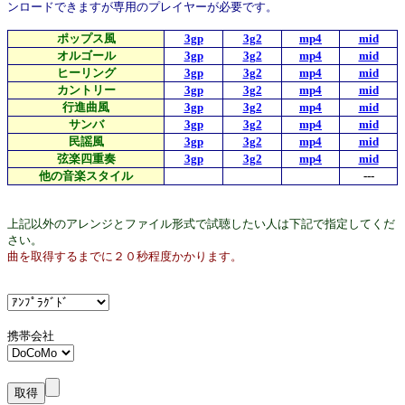
ンロードできますが専用のプレイヤーが必要です。
ポップス風
3gp
3g2
mp4
mid
オルゴール
3gp
3g2
mp4
mid
ヒーリング
3gp
3g2
mp4
mid
カントリー
3gp
3g2
mp4
mid
行進曲風
3gp
3g2
mp4
mid
サンバ
3gp
3g2
mp4
mid
民謡風
3gp
3g2
mp4
mid
弦楽四重奏
3gp
3g2
mp4
mid
他の音楽スタイル
---
上記以外のアレンジとファイル形式で試聴したい人は下記で指定してくだ
さい。
曲を取得するまでに２０秒程度かかります。
携帯会社