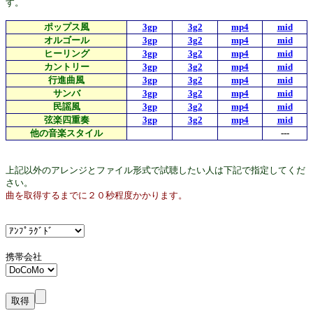
す。
ポップス風
3gp
3g2
mp4
mid
オルゴール
3gp
3g2
mp4
mid
ヒーリング
3gp
3g2
mp4
mid
カントリー
3gp
3g2
mp4
mid
行進曲風
3gp
3g2
mp4
mid
サンバ
3gp
3g2
mp4
mid
民謡風
3gp
3g2
mp4
mid
弦楽四重奏
3gp
3g2
mp4
mid
他の音楽スタイル
---
上記以外のアレンジとファイル形式で試聴したい人は下記で指定してくだ
さい。
曲を取得するまでに２０秒程度かかります。
携帯会社