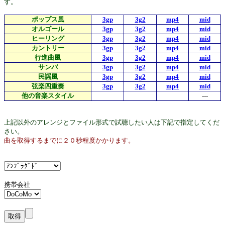
す。
ポップス風
3gp
3g2
mp4
mid
オルゴール
3gp
3g2
mp4
mid
ヒーリング
3gp
3g2
mp4
mid
カントリー
3gp
3g2
mp4
mid
行進曲風
3gp
3g2
mp4
mid
サンバ
3gp
3g2
mp4
mid
民謡風
3gp
3g2
mp4
mid
弦楽四重奏
3gp
3g2
mp4
mid
他の音楽スタイル
---
上記以外のアレンジとファイル形式で試聴したい人は下記で指定してくだ
さい。
曲を取得するまでに２０秒程度かかります。
携帯会社