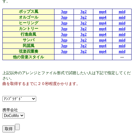
す。
ポップス風
3gp
3g2
mp4
mid
オルゴール
3gp
3g2
mp4
mid
ヒーリング
3gp
3g2
mp4
mid
カントリー
3gp
3g2
mp4
mid
行進曲風
3gp
3g2
mp4
mid
サンバ
3gp
3g2
mp4
mid
民謡風
3gp
3g2
mp4
mid
弦楽四重奏
3gp
3g2
mp4
mid
他の音楽スタイル
---
上記以外のアレンジとファイル形式で試聴したい人は下記で指定してくだ
さい。
曲を取得するまでに２０秒程度かかります。
携帯会社