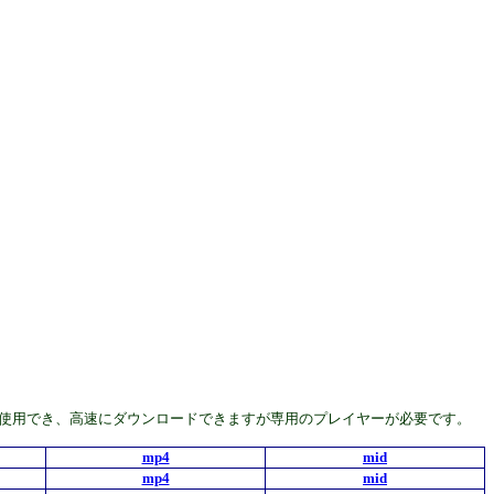
んどの機種で使用でき、高速にダウンロードできますが専用のプレイヤーが必要です。
mp4
mid
mp4
mid