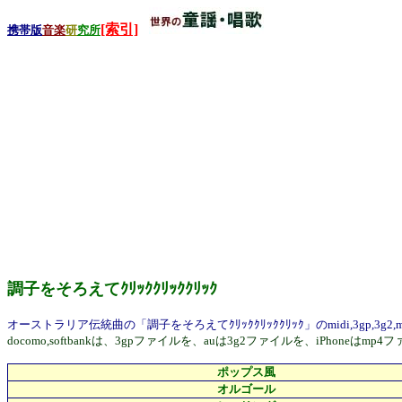
[索引]
携帯版
音楽
研
究所
調子をそろえてｸﾘｯｸｸﾘｯｸｸﾘｯｸ
オーストラリア伝統曲の「調子をそろえてｸﾘｯｸｸﾘｯｸｸﾘｯｸ」のmidi,3gp
docomo,softbankは、3gpファイルを、auは3g2ファイルを、i
ポップス風
オルゴール