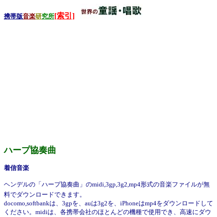
[索引]
携帯版
音楽
研
究所
ハープ協奏曲
着信音楽
ヘンデルの「ハープ協奏曲」のmidi,3gp,3g2,mp4形式の音楽ファイルが無
料でダウンロードできます。
docomo,softbankは、3gpを、auは3g2を、iPhoneはmp4をダウンロードして
ください。midiは、各携帯会社のほとんどの機種で使用でき、高速にダウ