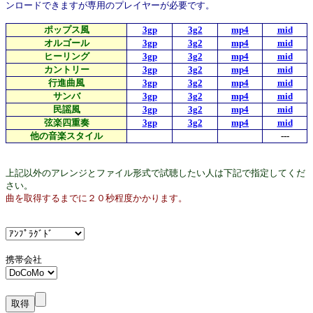
ンロードできますが専用のプレイヤーが必要です。
ポップス風
3gp
3g2
mp4
mid
オルゴール
3gp
3g2
mp4
mid
ヒーリング
3gp
3g2
mp4
mid
カントリー
3gp
3g2
mp4
mid
行進曲風
3gp
3g2
mp4
mid
サンバ
3gp
3g2
mp4
mid
民謡風
3gp
3g2
mp4
mid
弦楽四重奏
3gp
3g2
mp4
mid
他の音楽スタイル
---
上記以外のアレンジとファイル形式で試聴したい人は下記で指定してくだ
さい。
曲を取得するまでに２０秒程度かかります。
携帯会社