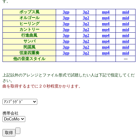
す。
ポップス風
3gp
3g2
mp4
mid
オルゴール
3gp
3g2
mp4
mid
ヒーリング
3gp
3g2
mp4
mid
カントリー
3gp
3g2
mp4
mid
行進曲風
3gp
3g2
mp4
mid
サンバ
3gp
3g2
mp4
mid
民謡風
3gp
3g2
mp4
mid
弦楽四重奏
3gp
3g2
mp4
mid
他の音楽スタイル
---
上記以外のアレンジとファイル形式で試聴したい人は下記で指定してくだ
さい。
曲を取得するまでに２０秒程度かかります。
携帯会社