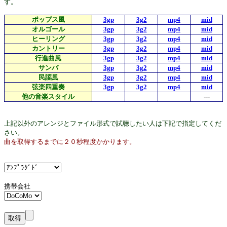
す。
ポップス風
3gp
3g2
mp4
mid
オルゴール
3gp
3g2
mp4
mid
ヒーリング
3gp
3g2
mp4
mid
カントリー
3gp
3g2
mp4
mid
行進曲風
3gp
3g2
mp4
mid
サンバ
3gp
3g2
mp4
mid
民謡風
3gp
3g2
mp4
mid
弦楽四重奏
3gp
3g2
mp4
mid
他の音楽スタイル
---
上記以外のアレンジとファイル形式で試聴したい人は下記で指定してくだ
さい。
曲を取得するまでに２０秒程度かかります。
携帯会社