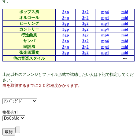
す。
ポップス風
3gp
3g2
mp4
mid
オルゴール
3gp
3g2
mp4
mid
ヒーリング
3gp
3g2
mp4
mid
カントリー
3gp
3g2
mp4
mid
行進曲風
3gp
3g2
mp4
mid
サンバ
3gp
3g2
mp4
mid
民謡風
3gp
3g2
mp4
mid
弦楽四重奏
3gp
3g2
mp4
mid
他の音楽スタイル
---
上記以外のアレンジとファイル形式で試聴したい人は下記で指定してくだ
さい。
曲を取得するまでに２０秒程度かかります。
携帯会社