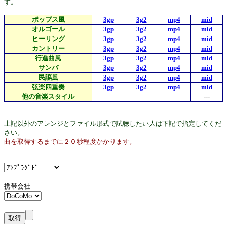
す。
ポップス風
3gp
3g2
mp4
mid
オルゴール
3gp
3g2
mp4
mid
ヒーリング
3gp
3g2
mp4
mid
カントリー
3gp
3g2
mp4
mid
行進曲風
3gp
3g2
mp4
mid
サンバ
3gp
3g2
mp4
mid
民謡風
3gp
3g2
mp4
mid
弦楽四重奏
3gp
3g2
mp4
mid
他の音楽スタイル
---
上記以外のアレンジとファイル形式で試聴したい人は下記で指定してくだ
さい。
曲を取得するまでに２０秒程度かかります。
携帯会社