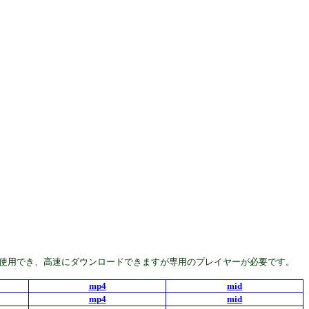
んどの機種で使用でき、高速にダウンロードできますが専用のプレイヤーが必要です。
mp4
mid
mp4
mid