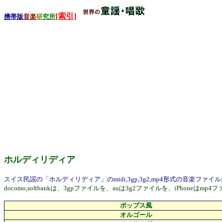
[索引]
携帯版
音楽
研
究所
ホルディリディア
スイス民謡の「ホルディリディア」のmidi,3gp,3g2,mp4形式の音楽フ
docomo,softbankは、3gpファイルを、auは3g2ファイルを、i
ポップス風
オルゴール