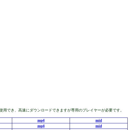
んどの機種で使用でき、高速にダウンロードできますが専用のプレイヤーが必要です。
mp4
mid
mp4
mid