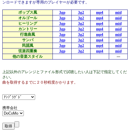
ンロードできますが専用のプレイヤーが必要です。
ポップス風
3gp
3g2
mp4
mid
オルゴール
3gp
3g2
mp4
mid
ヒーリング
3gp
3g2
mp4
mid
カントリー
3gp
3g2
mp4
mid
行進曲風
3gp
3g2
mp4
mid
サンバ
3gp
3g2
mp4
mid
民謡風
3gp
3g2
mp4
mid
弦楽四重奏
3gp
3g2
mp4
mid
他の音楽スタイル
---
上記以外のアレンジとファイル形式で試聴したい人は下記で指定してくだ
さい。
曲を取得するまでに２０秒程度かかります。
携帯会社