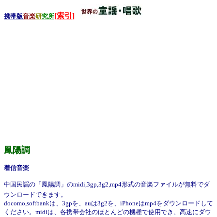
[索引]
携帯版
音楽
研
究所
鳳陽調
着信音楽
中国民謡の「鳳陽調」のmidi,3gp,3g2,mp4形式の音楽ファイルが無料でダ
ウンロードできます。
docomo,softbankは、3gpを、auは3g2を、iPhoneはmp4をダウンロードして
ください。midiは、各携帯会社のほとんどの機種で使用でき、高速にダウ