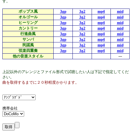
す。
ポップス風
3gp
3g2
mp4
mid
オルゴール
3gp
3g2
mp4
mid
ヒーリング
3gp
3g2
mp4
mid
カントリー
3gp
3g2
mp4
mid
行進曲風
3gp
3g2
mp4
mid
サンバ
3gp
3g2
mp4
mid
民謡風
3gp
3g2
mp4
mid
弦楽四重奏
3gp
3g2
mp4
mid
他の音楽スタイル
---
上記以外のアレンジとファイル形式で試聴したい人は下記で指定してくだ
さい。
曲を取得するまでに２０秒程度かかります。
携帯会社