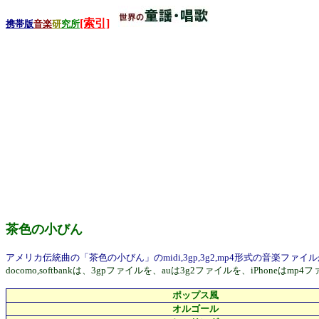
[索引]
携帯版
音楽
研
究所
茶色の小びん
アメリカ伝統曲の「茶色の小びん」のmidi,3gp,3g2,mp4形式の音楽フ
docomo,softbankは、3gpファイルを、auは3g2ファイルを、i
ポップス風
オルゴール