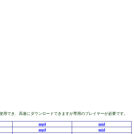
んどの機種で使用でき、高速にダウンロードできますが専用のプレイヤーが必要です。
mp4
mid
mp4
mid