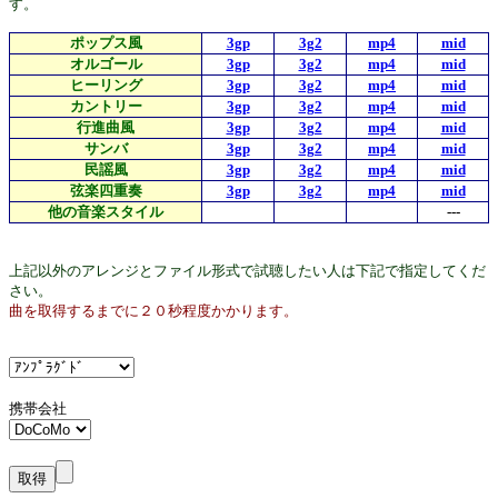
す。
ポップス風
3gp
3g2
mp4
mid
オルゴール
3gp
3g2
mp4
mid
ヒーリング
3gp
3g2
mp4
mid
カントリー
3gp
3g2
mp4
mid
行進曲風
3gp
3g2
mp4
mid
サンバ
3gp
3g2
mp4
mid
民謡風
3gp
3g2
mp4
mid
弦楽四重奏
3gp
3g2
mp4
mid
他の音楽スタイル
---
上記以外のアレンジとファイル形式で試聴したい人は下記で指定してくだ
さい。
曲を取得するまでに２０秒程度かかります。
携帯会社