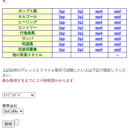
す。
ポップス風
3gp
3g2
mp4
mid
オルゴール
3gp
3g2
mp4
mid
ヒーリング
3gp
3g2
mp4
mid
カントリー
3gp
3g2
mp4
mid
行進曲風
3gp
3g2
mp4
mid
サンバ
3gp
3g2
mp4
mid
民謡風
3gp
3g2
mp4
mid
弦楽四重奏
3gp
3g2
mp4
mid
他の音楽スタイル
---
上記以外のアレンジとファイル形式で試聴したい人は下記で指定してくだ
さい。
曲を取得するまでに２０秒程度かかります。
携帯会社