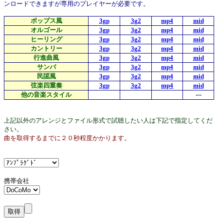
ンロードできますが専用のプレイヤーが必要です。
ポップス風
3gp
3g2
mp4
mid
オルゴール
3gp
3g2
mp4
mid
ヒーリング
3gp
3g2
mp4
mid
カントリー
3gp
3g2
mp4
mid
行進曲風
3gp
3g2
mp4
mid
サンバ
3gp
3g2
mp4
mid
民謡風
3gp
3g2
mp4
mid
弦楽四重奏
3gp
3g2
mp4
mid
他の音楽スタイル
---
上記以外のアレンジとファイル形式で試聴したい人は下記で指定してくだ
さい。
曲を取得するまでに２０秒程度かかります。
携帯会社