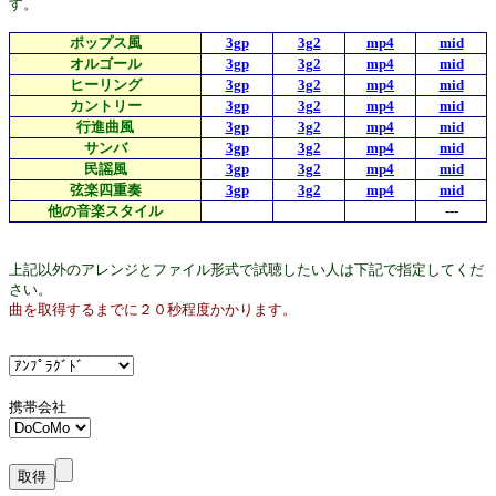
す。
ポップス風
3gp
3g2
mp4
mid
オルゴール
3gp
3g2
mp4
mid
ヒーリング
3gp
3g2
mp4
mid
カントリー
3gp
3g2
mp4
mid
行進曲風
3gp
3g2
mp4
mid
サンバ
3gp
3g2
mp4
mid
民謡風
3gp
3g2
mp4
mid
弦楽四重奏
3gp
3g2
mp4
mid
他の音楽スタイル
---
上記以外のアレンジとファイル形式で試聴したい人は下記で指定してくだ
さい。
曲を取得するまでに２０秒程度かかります。
携帯会社