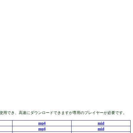
んどの機種で使用でき、高速にダウンロードできますが専用のプレイヤーが必要です。
mp4
mid
mp4
mid