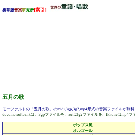
[索引]
携帯版
音楽
研
究所
五月の歌
モーツァルトの「五月の歌」のmidi,3gp,3g2,mp4形式の音楽ファイルが
docomo,softbankは、3gpファイルを、auは3g2ファイルを、i
ポップス風
オルゴール