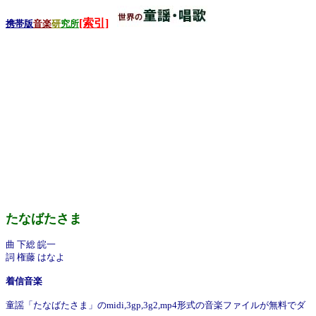
[索引]
携帯版
音楽
研
究所
たなばたさま
曲 下総 皖一
詞 権藤 はなよ
着信音楽
童謡「たなばたさま」のmidi,3gp,3g2,mp4形式の音楽ファイルが無料でダ