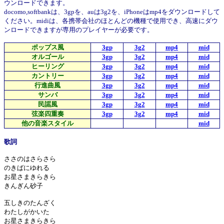
ウンロードできます。
docomo,softbankは、3gpを、auは3g2を、iPhoneはmp4をダウンロードして
ください。midiは、各携帯会社のほとんどの機種で使用でき、高速にダウ
ンロードできますが専用のプレイヤーが必要です。
ポップス風
3gp
3g2
mp4
mid
オルゴール
3gp
3g2
mp4
mid
ヒーリング
3gp
3g2
mp4
mid
カントリー
3gp
3g2
mp4
mid
行進曲風
3gp
3g2
mp4
mid
サンバ
3gp
3g2
mp4
mid
民謡風
3gp
3g2
mp4
mid
弦楽四重奏
3gp
3g2
mp4
mid
他の音楽スタイル
mid
歌詞
ささのはさらさら
のきばにゆれる
お星さまきらきら
きんぎん砂子
五しきのたんざく
わたしがかいた
お星さまきらきら