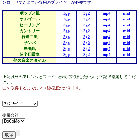
ンロードできますが専用のプレイヤーが必要です。
ポップス風
3gp
3g2
mp4
mid
オルゴール
3gp
3g2
mp4
mid
ヒーリング
3gp
3g2
mp4
mid
カントリー
3gp
3g2
mp4
mid
行進曲風
3gp
3g2
mp4
mid
サンバ
3gp
3g2
mp4
mid
民謡風
3gp
3g2
mp4
mid
弦楽四重奏
3gp
3g2
mp4
mid
他の音楽スタイル
---
上記以外のアレンジとファイル形式で試聴したい人は下記で指定してくだ
さい。
曲を取得するまでに２０秒程度かかります。
携帯会社