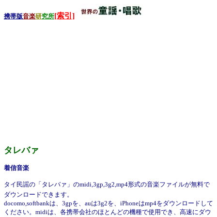
[索引]
携帯版
音楽
研
究所
タレバァ
着信音楽
タイ民謡の「タレバァ」のmidi,3gp,3g2,mp4形式の音楽ファイルが無料で
ダウンロードできます。
docomo,softbankは、3gpを、auは3g2を、iPhoneはmp4をダウンロードして
ください。midiは、各携帯会社のほとんどの機種で使用でき、高速にダウ