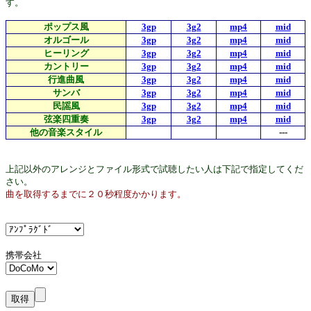
す。
ポップス風
3gp
3g2
mp4
mid
オルゴール
3gp
3g2
mp4
mid
ヒーリング
3gp
3g2
mp4
mid
カントリー
3gp
3g2
mp4
mid
行進曲風
3gp
3g2
mp4
mid
サンバ
3gp
3g2
mp4
mid
民謡風
3gp
3g2
mp4
mid
弦楽四重奏
3gp
3g2
mp4
mid
他の音楽スタイル
---
上記以外のアレンジとファイル形式で試聴したい人は下記で指定してくだ
さい。
曲を取得するまでに２０秒程度かかります。
携帯会社