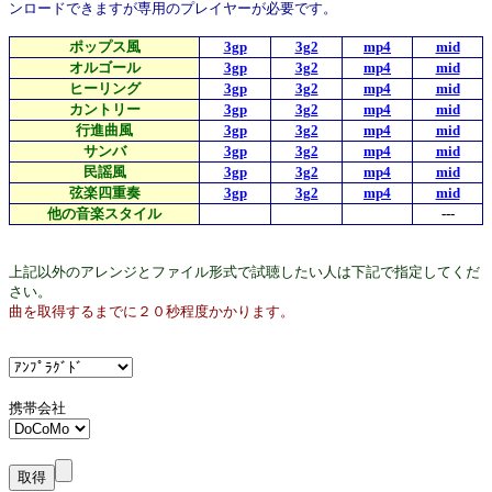
ンロードできますが専用のプレイヤーが必要です。
ポップス風
3gp
3g2
mp4
mid
オルゴール
3gp
3g2
mp4
mid
ヒーリング
3gp
3g2
mp4
mid
カントリー
3gp
3g2
mp4
mid
行進曲風
3gp
3g2
mp4
mid
サンバ
3gp
3g2
mp4
mid
民謡風
3gp
3g2
mp4
mid
弦楽四重奏
3gp
3g2
mp4
mid
他の音楽スタイル
---
上記以外のアレンジとファイル形式で試聴したい人は下記で指定してくだ
さい。
曲を取得するまでに２０秒程度かかります。
携帯会社