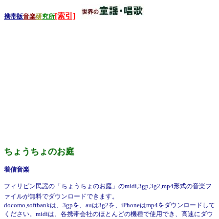
[索引]
携帯版
音楽
研
究所
ちょうちょのお庭
着信音楽
フィリピン民謡の「ちょうちょのお庭」のmidi,3gp,3g2,mp4形式の音楽フ
ァイルが無料でダウンロードできます。
docomo,softbankは、3gpを、auは3g2を、iPhoneはmp4をダウンロードして
ください。midiは、各携帯会社のほとんどの機種で使用でき、高速にダウ