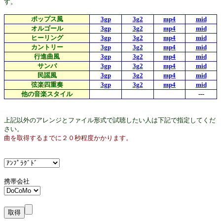
す。
ポップス風
3gp
3g2
mp4
mid
オルゴール
3gp
3g2
mp4
mid
ヒーリング
3gp
3g2
mp4
mid
カントリー
3gp
3g2
mp4
mid
行進曲風
3gp
3g2
mp4
mid
サンバ
3gp
3g2
mp4
mid
民謡風
3gp
3g2
mp4
mid
弦楽四重奏
3gp
3g2
mp4
mid
他の音楽スタイル
---
上記以外のアレンジとファイル形式で試聴したい人は下記で指定してくだ
さい。
曲を取得するまでに２０秒程度かかります。
携帯会社