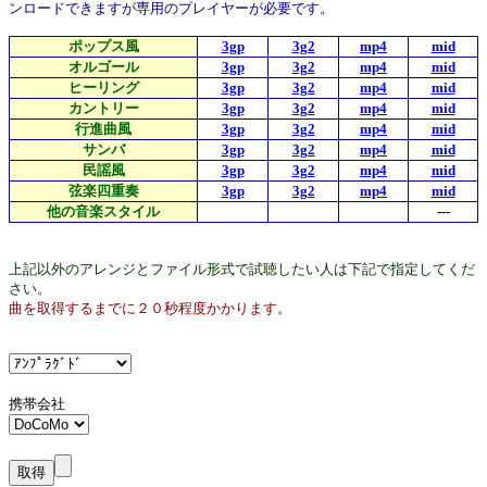
ンロードできますが専用のプレイヤーが必要です。
ポップス風
3gp
3g2
mp4
mid
オルゴール
3gp
3g2
mp4
mid
ヒーリング
3gp
3g2
mp4
mid
カントリー
3gp
3g2
mp4
mid
行進曲風
3gp
3g2
mp4
mid
サンバ
3gp
3g2
mp4
mid
民謡風
3gp
3g2
mp4
mid
弦楽四重奏
3gp
3g2
mp4
mid
他の音楽スタイル
---
上記以外のアレンジとファイル形式で試聴したい人は下記で指定してくだ
さい。
曲を取得するまでに２０秒程度かかります。
携帯会社