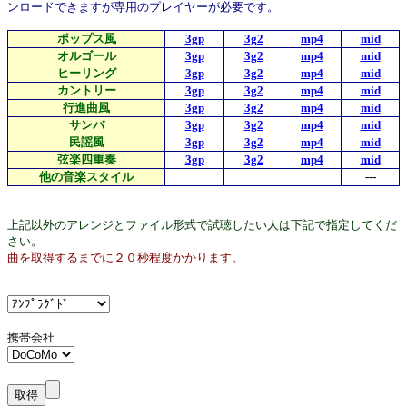
ンロードできますが専用のプレイヤーが必要です。
ポップス風
3gp
3g2
mp4
mid
オルゴール
3gp
3g2
mp4
mid
ヒーリング
3gp
3g2
mp4
mid
カントリー
3gp
3g2
mp4
mid
行進曲風
3gp
3g2
mp4
mid
サンバ
3gp
3g2
mp4
mid
民謡風
3gp
3g2
mp4
mid
弦楽四重奏
3gp
3g2
mp4
mid
他の音楽スタイル
---
上記以外のアレンジとファイル形式で試聴したい人は下記で指定してくだ
さい。
曲を取得するまでに２０秒程度かかります。
携帯会社