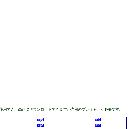
んどの機種で使用でき、高速にダウンロードできますが専用のプレイヤーが必要です。
mp4
mid
mp4
mid