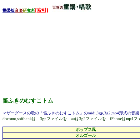
[索引]
携帯版
音楽
研
究所
笛ふきのむすこトム
マザーグースの歌の「笛ふきのむすこトム」のmidi,3gp,3g2,mp4形式
docomo,softbankは、3gpファイルを、auは3g2ファイルを、i
ポップス風
オルゴール