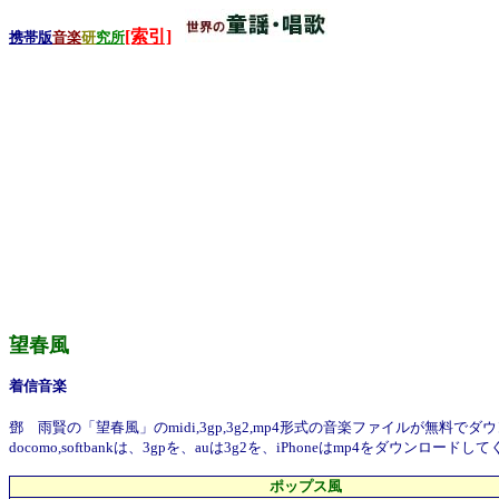
[索引]
携帯版
音楽
研
究所
望春風
着信音楽
鄧 雨賢の「望春風」のmidi,3gp,3g2,mp4形式の音楽ファイルが無料で
docomo,softbankは、3gpを、auは3g2を、iPhoneはmp4
ポップス風