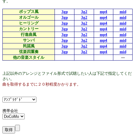
す。
ポップス風
3gp
3g2
mp4
mid
オルゴール
3gp
3g2
mp4
mid
ヒーリング
3gp
3g2
mp4
mid
カントリー
3gp
3g2
mp4
mid
行進曲風
3gp
3g2
mp4
mid
サンバ
3gp
3g2
mp4
mid
民謡風
3gp
3g2
mp4
mid
弦楽四重奏
3gp
3g2
mp4
mid
他の音楽スタイル
---
上記以外のアレンジとファイル形式で試聴したい人は下記で指定してくだ
さい。
曲を取得するまでに２０秒程度かかります。
携帯会社