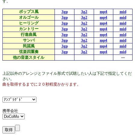
す。
ポップス風
3gp
3g2
mp4
mid
オルゴール
3gp
3g2
mp4
mid
ヒーリング
3gp
3g2
mp4
mid
カントリー
3gp
3g2
mp4
mid
行進曲風
3gp
3g2
mp4
mid
サンバ
3gp
3g2
mp4
mid
民謡風
3gp
3g2
mp4
mid
弦楽四重奏
3gp
3g2
mp4
mid
他の音楽スタイル
---
上記以外のアレンジとファイル形式で試聴したい人は下記で指定してくだ
さい。
曲を取得するまでに２０秒程度かかります。
携帯会社