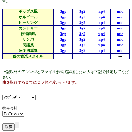
す。
ポップス風
3gp
3g2
mp4
mid
オルゴール
3gp
3g2
mp4
mid
ヒーリング
3gp
3g2
mp4
mid
カントリー
3gp
3g2
mp4
mid
行進曲風
3gp
3g2
mp4
mid
サンバ
3gp
3g2
mp4
mid
民謡風
3gp
3g2
mp4
mid
弦楽四重奏
3gp
3g2
mp4
mid
他の音楽スタイル
---
上記以外のアレンジとファイル形式で試聴したい人は下記で指定してくだ
さい。
曲を取得するまでに２０秒程度かかります。
携帯会社