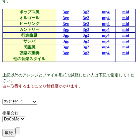
す。
ポップス風
3gp
3g2
mp4
mid
オルゴール
3gp
3g2
mp4
mid
ヒーリング
3gp
3g2
mp4
mid
カントリー
3gp
3g2
mp4
mid
行進曲風
3gp
3g2
mp4
mid
サンバ
3gp
3g2
mp4
mid
民謡風
3gp
3g2
mp4
mid
弦楽四重奏
3gp
3g2
mp4
mid
他の音楽スタイル
---
上記以外のアレンジとファイル形式で試聴したい人は下記で指定してくだ
さい。
曲を取得するまでに２０秒程度かかります。
携帯会社