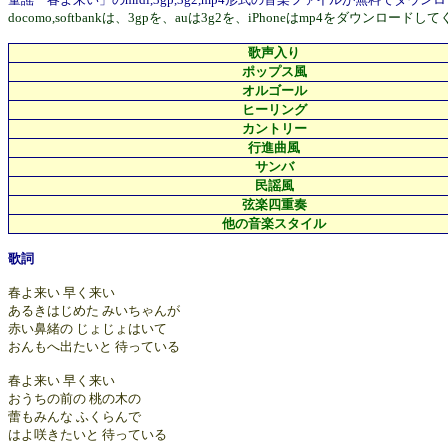
docomo,softbankは、3gpを、auは3g2を、iPhoneはmp4
歌声入り
ポップス風
オルゴール
ヒーリング
カントリー
行進曲風
サンバ
民謡風
弦楽四重奏
他の音楽スタイル
歌詞
春よ来い 早く来い
あるきはじめた みいちゃんが
赤い鼻緒の じょじょはいて
おんもへ出たいと 待っている
春よ来い 早く来い
おうちの前の 桃の木の
蕾もみんな ふくらんで
はよ咲きたいと 待っている