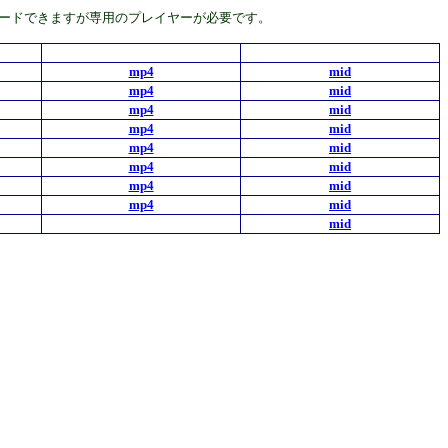
にダウンロードできますが専用のプレイヤーが必要です。
mp4
mid
mp4
mid
mp4
mid
mp4
mid
mp4
mid
mp4
mid
mp4
mid
mp4
mid
mid