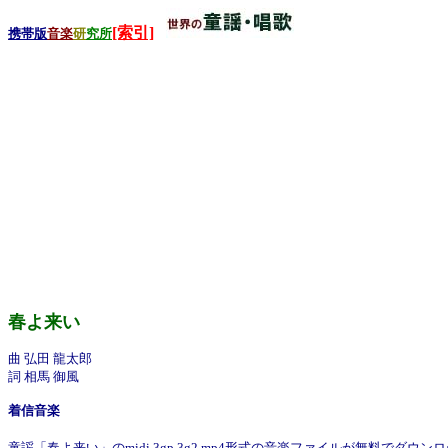
[索引]
携帯版
音楽
研
究所
春よ来い
曲 弘田 龍太郎
詞 相馬 御風
着信音楽
童謡「春よ来い」のmidi,3gp,3g2,mp4形式の音楽ファイルが無料でダウ