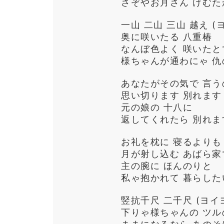
さぞやお月さん けむたか
一山 二山 三山 越え (
奥に咲いたる 八重椿
なんぼ色よく 咲いたと
様ちゃんが通わにゃ 仇の
あなたがその気で 言う
思い切ります 別れます
元の娘の 十八に
返してくれたら 別れます
お礼を枕に 寝るよりも 
月が射し込む あばら家
主の腕に ほんのりと
私ゃ抱かれて 暮らしたい
竪抗千尺 二千尺 (ヨイ
下りゃ様ちゃんの ツル